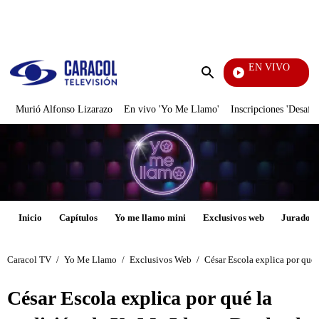
PUBLICIDAD
EN VIVO
Televentas
Enviar
búsqueda
Murió Alfonso Lizarazo
En vivo 'Yo Me Llamo'
Inscripciones 'Desafío
Inicio
Capítulos
Yo me llamo mini
Exclusivos web
Jurados
Caracol TV
/
Yo Me Llamo
/
Exclusivos Web
/
César Escola explica por qué
César Escola explica por qué la