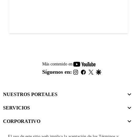
youtube-
Más contenido en
footer
instagram
facebook
twitter
google
Síguenos en:
NUESTROS PORTALES
SERVICIOS
CORPORATIVO
El uso de este sitio web implica la aceptación de los
Términos y