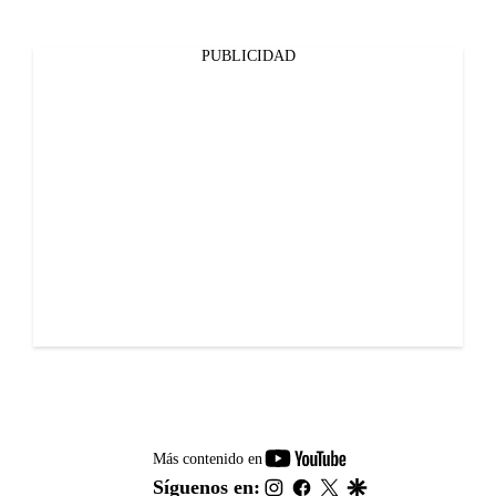
PUBLICIDAD
youtube-
Más contenido en
footer
instagram
facebook
twitter
google
Síguenos en: