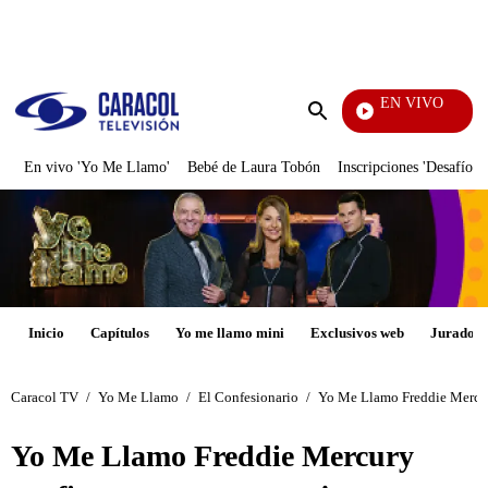
PUBLICIDAD
EN VIVO
Notic
Enviar
búsqueda
En vivo 'Yo Me Llamo'
Bebé de Laura Tobón
Inscripciones 'Desafío'
Inicio
Capítulos
Yo me llamo mini
Exclusivos web
Jurados
Caracol TV
/
Yo Me Llamo
/
El Confesionario
/
Yo Me Llamo Freddie Mercury 
Yo Me Llamo Freddie Mercury