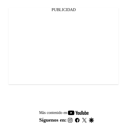
PUBLICIDAD
youtube-
Más contenido en
footer
instagram
facebook
twitter
google
Síguenos en: