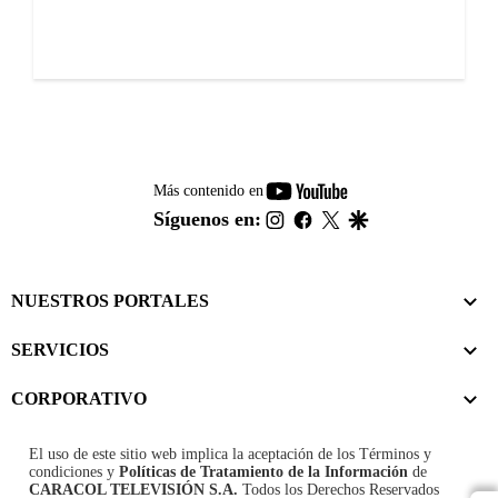
youtube-
Más contenido en
footer
instagram
facebook
twitter
google
Síguenos en:
NUESTROS PORTALES
SERVICIOS
CORPORATIVO
El uso de este sitio web implica la aceptación de los
Términos y
condiciones
y
Políticas de Tratamiento de la Información
de
CARACOL TELEVISIÓN S.A.
Todos los Derechos Reservados