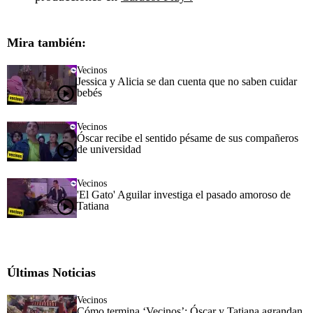
Mira también:
Vecinos
Jessica y Alicia se dan cuenta que no saben cuidar
bebés
Vecinos
Óscar recibe el sentido pésame de sus compañeros
de universidad
Vecinos
'El Gato' Aguilar investiga el pasado amoroso de
Tatiana
Últimas Noticias
Vecinos
Cómo termina ‘Vecinos’: Óscar y Tatiana agrandan