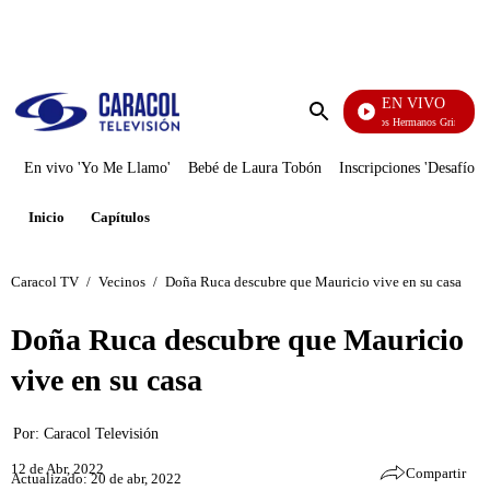
PUBLICIDAD
EN VIVO
Cuentos De Los Hermanos Grimm
Enviar
búsqueda
En vivo 'Yo Me Llamo'
Bebé de Laura Tobón
Inscripciones 'Desafío'
Inicio
Capítulos
Caracol TV
/
Vecinos
/
Doña Ruca descubre que Mauricio vive en su casa
Doña Ruca descubre que Mauricio
vive en su casa
Por:
Caracol Televisión
12 de Abr, 2022
Compartir
Actualizado: 20 de abr, 2022