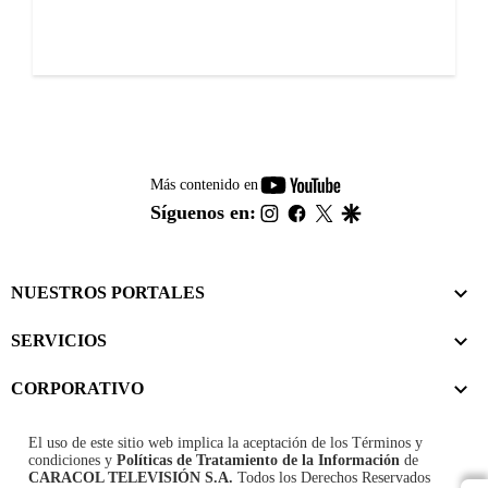
youtube-
Más contenido en
footer
instagram
facebook
twitter
google
Síguenos en:
NUESTROS PORTALES
SERVICIOS
CORPORATIVO
El uso de este sitio web implica la aceptación de los
Términos y
condiciones
y
Políticas de Tratamiento de la Información
de
CARACOL TELEVISIÓN S.A.
Todos los Derechos Reservados