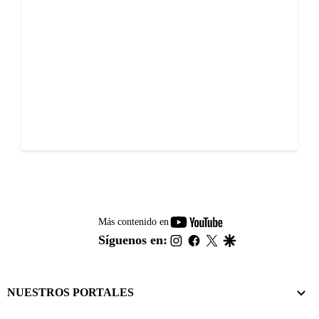
youtube-
Más contenido en
footer
instagram
facebook
twitter
google
Síguenos en:
NUESTROS PORTALES