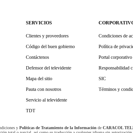
SERVICIOS
CORPORATIV
Clientes y proveedores
Condiciones de ac
Código del buen gobierno
Política de privac
Contáctenos
Portal corporativo
Defensor del televidente
Responsabilidad c
Mapa del sitio
SIC
Pauta con nosotros
Términos y condi
Servicio al televidente
TDT
ndiciones
y
Políticas de Tratamiento de la Información
de
CARACOL TEL
n total o parcial, así como su traducción a cualquier idioma sin autorización 