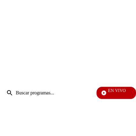
Entrada
EN VIVO
de
Vecinos
Enviar
búsqueda
búsqueda