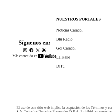
NUESTROS PORTALES
Noticias Caracol
Blu Radio
Síguenos en:
Gol Caracol
instagram
facebook
twitter
google
youtube-
Más contenido en
La Kalle
footer
DiTu
El uso de este sitio web implica la aceptación de los
Términos y co
S.A.
Todos los Derechos Reservados D.R.A. Prohibida su reproducció