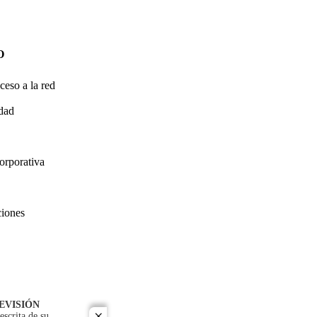
O
ceso a la red
idad
orporativa
ciones
EVISIÓN
escrita de su