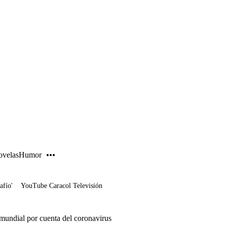
PUBLICIDAD
velas
Humor
afío'
YouTube Caracol Televisión
mundial por cuenta del coronavirus