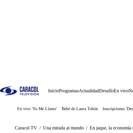
Inicio
Programas
Actualidad
Desafío
En vivo
No
En vivo 'Yo Me Llamo'
Bebé de Laura Tobón
Inscripciones 'Des
Juegos
Caracol TV
/
Una mirada al mundo
/
En jaque, la economía 