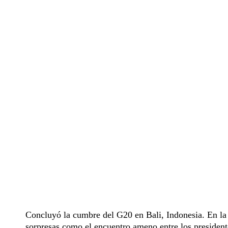
Concluyó la cumbre del G20 en Bali, Indonesia. En la
sorpresas como el encuentro ameno entre los president