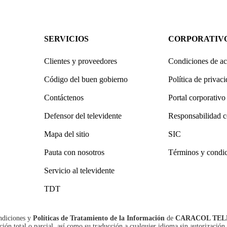
SERVICIOS
CORPORATIV
Clientes y proveedores
Condiciones de ac
Código del buen gobierno
Política de privac
Contáctenos
Portal corporativo
Defensor del televidente
Responsabilidad c
Mapa del sitio
SIC
Pauta con nosotros
Términos y condi
Servicio al televidente
TDT
ndiciones
y
Políticas de Tratamiento de la Información
de
CARACOL TEL
n total o parcial, así como su traducción a cualquier idioma sin autorización 