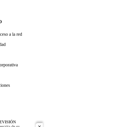
O
ceso a la red
idad
orporativa
ciones
EVISIÓN
escrita de su