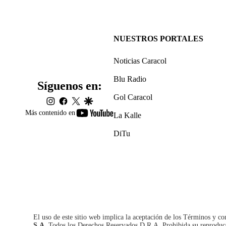
NUESTROS PORTALES
Noticias Caracol
Blu Radio
Síguenos en:
Gol Caracol
instagram
facebook
twitter
google
youtube-
Más contenido en
La Kalle
footer
DiTu
El uso de este sitio web implica la aceptación de los
Términos y co
S.A.
Todos los Derechos Reservados D.R.A. Prohibida su reproducció