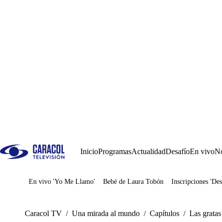
Inicio
Programas
Actualidad
Desafío
En vivo
No
En vivo 'Yo Me Llamo'
Bebé de Laura Tobón
Inscripciones 'Des
Juegos
Caracol TV
/
Una mirada al mundo
/
Capítulos
/
Las gratas