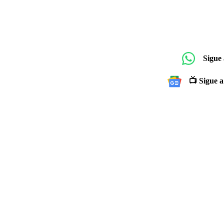
Sigue
📺 Sigue a