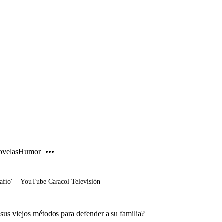
PUBLICIDAD
velas
Humor
afío'
YouTube Caracol Televisión
 sus viejos métodos para defender a su familia?