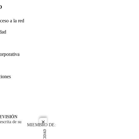
O
ceso a la red
idad
orporativa
ciones
EVISIÓN
escrita de su
close
MIEMBRO DE: