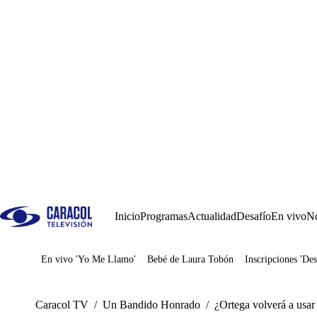
Inicio
Programas
Actualidad
Desafío
En vivo
No
En vivo 'Yo Me Llamo'
Bebé de Laura Tobón
Inscripciones 'Des
Juegos
Caracol TV
/
Un Bandido Honrado
/
¿Ortega volverá a usar