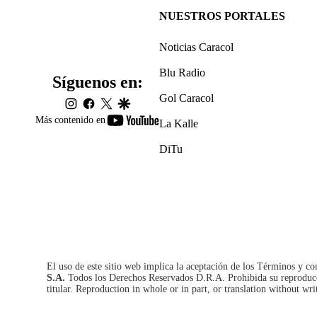
NUESTROS PORTALES
Noticias Caracol
Blu Radio
Síguenos en:
Gol Caracol
instagram
facebook
twitter
google
youtube-
Más contenido en
La Kalle
footer
DiTu
El uso de este sitio web implica la aceptación de los
Términos y co
S.A.
Todos los Derechos Reservados D.R.A. Prohibida su reproducció
titular. Reproduction in whole or in part, or translation without wri