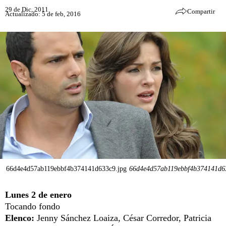
29 de Dic, 2011
Compartir
Actualizado: 5 de feb, 2016
66d4e4d57ab119ebbf4b374141d633c9.jpg
66d4e4d57ab119ebbf4b374141d6
Lunes 2 de enero
Tocando fondo
Elenco:
Jenny Sánchez Loaiza, César Corredor, Patricia