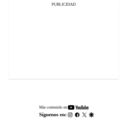
PUBLICIDAD
youtube-
Más contenido en
footer
instagram
facebook
twitter
google
Síguenos en: