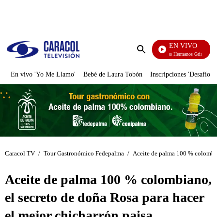
PUBLICIDAD
EN VIVO
Cuentos De Los Hermanos Grimm
Enviar
búsqueda
En vivo 'Yo Me Llamo'
Bebé de Laura Tobón
Inscripciones 'Desafío'
Caracol TV
/
Tour Gastronómico Fedepalma
/
Aceite de palma 100 % colombian
Aceite de palma 100 % colombiano,
el secreto de doña Rosa para hacer
el mejor chicharrón paisa