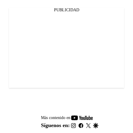
PUBLICIDAD
youtube-
Más contenido en
footer
instagram
facebook
twitter
google
Síguenos en: