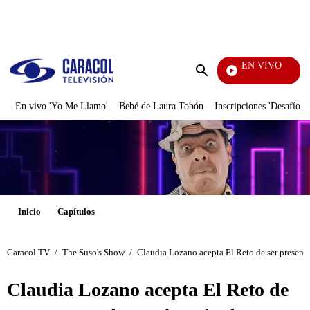
PUBLICIDAD
EN VIVO
Televentas
Enviar
búsqueda
En vivo 'Yo Me Llamo'
Bebé de Laura Tobón
Inscripciones 'Desafío'
Inicio
Capítulos
Caracol TV
/
The Suso's Show
/
Claudia Lozano acepta El Reto de ser present
Claudia Lozano acepta El Reto de