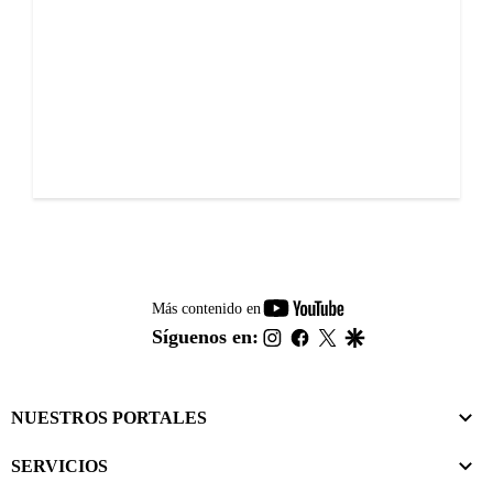
youtube-
Más contenido en
footer
instagram
facebook
twitter
google
Síguenos en:
NUESTROS PORTALES
SERVICIOS