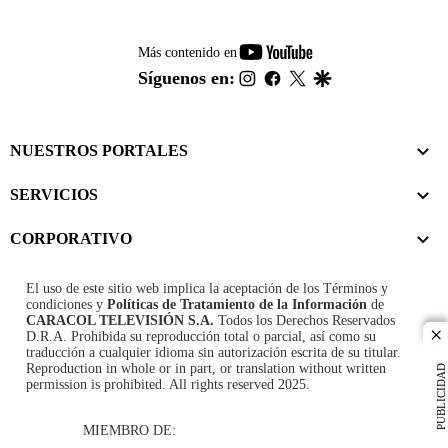
youtube-
Más contenido en
footer
instagram
facebook
twitter
google
Síguenos en:
NUESTROS PORTALES
SERVICIOS
CORPORATIVO
El uso de este sitio web implica la aceptación de los
Términos y
condiciones
y
Políticas de Tratamiento de la Información
de
CARACOL TELEVISIÓN S.A.
Todos los Derechos Reservados
D.R.A. Prohibida su reproducción total o parcial, así como su
cl
traducción a cualquier idioma sin autorización escrita de su titular.
Reproduction in whole or in part, or translation without written
PUBLICIDAD
permission is prohibited. All rights reserved 2025.
MIEMBRO DE: