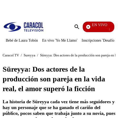
PUBLICIDAD
EN VIVO
Noticias Ca
Enviar
búsqueda
Bebé de Laura Tobón
En vivo 'Yo Me Llamo'
Inscripciones 'Desafío'
Caracol TV
/
Sureyya
/
Süreyya: Dos actores de la producción son pareja en la 
Süreyya: Dos actores de la
producción son pareja en la vida
real, el amor superó la ficción
La historia de Süreyya cada vez tiene más seguidores y
hay un personaje que se ha ganado el cariño del
público, pocos saben que trabaja junto a su novia, pues