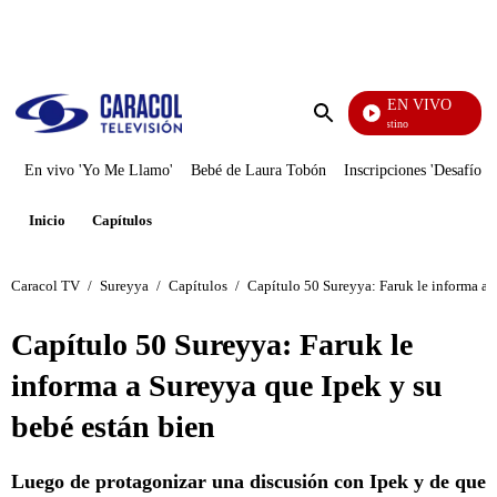
PUBLICIDAD
EN VIVO
El Ju
Enviar
búsqueda
En vivo 'Yo Me Llamo'
Bebé de Laura Tobón
Inscripciones 'Desafío'
Inicio
Capítulos
Caracol TV
/
Sureyya
/
Capítulos
/
Capítulo 50 Sureyya: Faruk le informa a 
Capítulo 50 Sureyya: Faruk le
informa a Sureyya que Ipek y su
bebé están bien
Luego de protagonizar una discusión con Ipek y de que