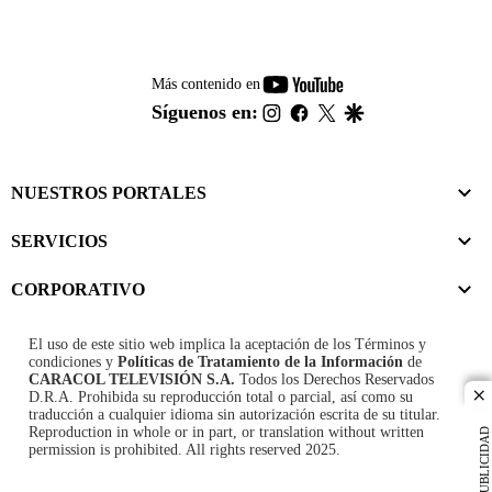
youtube-
Más contenido en
footer
instagram
facebook
twitter
google
Síguenos en:
NUESTROS PORTALES
SERVICIOS
CORPORATIVO
El uso de este sitio web implica la aceptación de los
Términos y
condiciones
y
Políticas de Tratamiento de la Información
de
CARACOL TELEVISIÓN S.A.
Todos los Derechos Reservados
D.R.A. Prohibida su reproducción total o parcial, así como su
cl
traducción a cualquier idioma sin autorización escrita de su titular.
Reproduction in whole or in part, or translation without written
PUBLICIDAD
permission is prohibited. All rights reserved 2025.