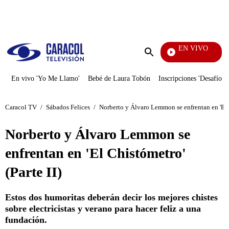
PUBLICIDAD
EN VIVO
Doble Vía
Enviar
búsqueda
En vivo 'Yo Me Llamo'
Bebé de Laura Tobón
Inscripciones 'Desafío'
Caracol TV
/
Sábados Felices
/
Norberto y Álvaro Lemmon se enfrentan en 'El C
Norberto y Álvaro Lemmon se
enfrentan en 'El Chistómetro'
(Parte II)
Estos dos humoritas deberán decir los mejores chistes
sobre electricistas y verano para hacer feliz a una
fundación.