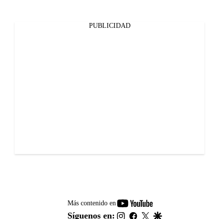
PUBLICIDAD
youtube-
Más contenido en
footer
instagram
facebook
twitter
google
Síguenos en: