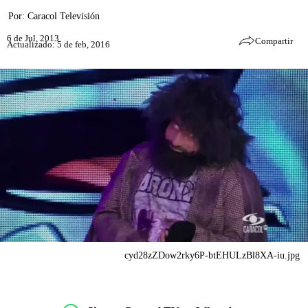
Por:
Caracol Televisión
6 de Jul, 2013
Compartir
Actualizado: 5 de feb, 2016
cyd28zZDow2rky6P-btEHULzBl8XA-iu.jpg