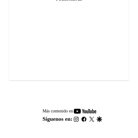
youtube-
Más contenido en
footer
instagram
facebook
twitter
google
Síguenos en: