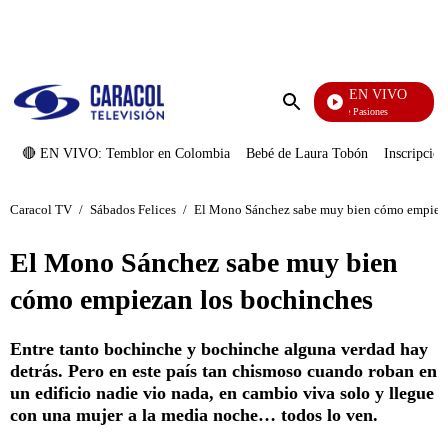
PUBLICIDAD
EN VIVO
Tormenta De Pasiones
Enviar
búsqueda
🔴 EN VIVO: Temblor en Colombia
Bebé de Laura Tobón
Inscripcion
Caracol TV
/
Sábados Felices
/
El Mono Sánchez sabe muy bien cómo empieza
El Mono Sánchez sabe muy bien
cómo empiezan los bochinches
Entre tanto bochinche y bochinche alguna verdad hay
detrás. Pero en este país tan chismoso cuando roban en
un edificio nadie vio nada, en cambio viva solo y llegue
con una mujer a la media noche… todos lo ven.