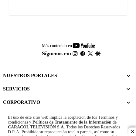
youtube-
Más contenido en
footer
instagram
facebook
twitter
google
Síguenos en:
NUESTROS PORTALES
SERVICIOS
CORPORATIVO
El uso de este sitio web implica la aceptación de los
Términos y
condiciones
y
Políticas de Tratamiento de la Información
de
CARACOL TELEVISIÓN S.A.
Todos los Derechos Reservados
D.R.A. Prohibida su reproducción total o parcial, así como su
cl