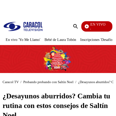
PUBLICIDAD
EN VIVO
Sábados Felices
Enviar
búsqueda
En vivo 'Yo Me Llamo'
Bebé de Laura Tobón
Inscripciones 'Desafío'
Caracol TV
/
Probando probando con Saltín Noel
/
¿Desayunos aburridos? Camb
¿Desayunos aburridos? Cambia tu
rutina con estos consejos de Saltín
Noel