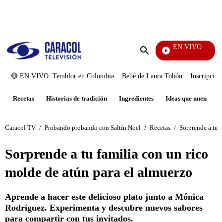
PUBLICIDAD
EN VIVO
Noticias 
Enviar
búsqueda
🔴 EN VIVO: Temblor en Colombia
Bebé de Laura Tobón
Inscripcion
Recetas
Historias de tradición
Ingredientes
Ideas que unen
Caracol TV
/
Probando probando con Saltín Noel
/
Recetas
/
Sorprende a tu 
Sorprende a tu familia con un rico
molde de atún para el almuerzo
Aprende a hacer este delicioso plato junto a Mónica
Rodriguez. Experimenta y descubre nuevos sabores
para compartir con tus invitados.