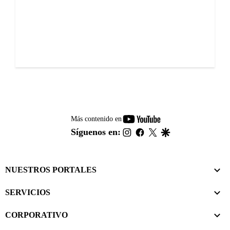
youtube-
Más contenido en
footer
instagram
facebook
twitter
google
Síguenos en:
NUESTROS PORTALES
SERVICIOS
CORPORATIVO