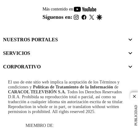
youtube-
Más contenido en
footer
instagram
facebook
twitter
google
Síguenos en:
NUESTROS PORTALES
SERVICIOS
CORPORATIVO
El uso de este sitio web implica la aceptación de los
Términos y
condiciones
y
Políticas de Tratamiento de la Información
de
CARACOL TELEVISIÓN S.A.
Todos los Derechos Reservados
D.R.A. Prohibida su reproducción total o parcial, así como su
cl
traducción a cualquier idioma sin autorización escrita de su titular.
Reproduction in whole or in part, or translation without written
PUBLICIDAD
permission is prohibited. All rights reserved 2025.
MIEMBRO DE: