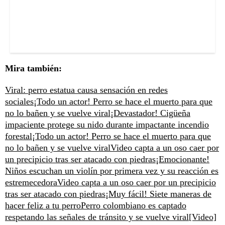
Mira también:
Viral: perro estatua causa sensación en redes
sociales
¡Todo un actor! Perro se hace el muerto para que
no lo bañen y se vuelve viral
¡Devastador! Cigüeña
impaciente protege su nido durante impactante incendio
forestal
¡Todo un actor! Perro se hace el muerto para que
no lo bañen y se vuelve viral
Video capta a un oso caer por
un precipicio tras ser atacado con piedras
¡Emocionante!
Niños escuchan un violín por primera vez y su reacción es
estremecedora
Video capta a un oso caer por un precipicio
tras ser atacado con piedras
¡Muy fácil! Siete maneras de
hacer feliz a tu perro
Perro colombiano es captado
respetando las señales de tránsito y se vuelve viral
[Video]