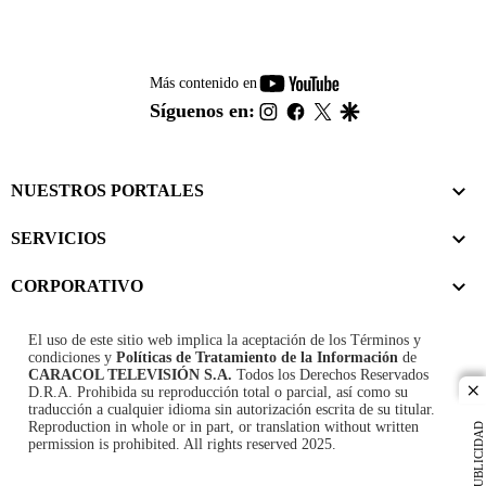
youtube-
Más contenido en
footer
instagram
facebook
twitter
google
Síguenos en:
NUESTROS PORTALES
SERVICIOS
CORPORATIVO
El uso de este sitio web implica la aceptación de los
Términos y
condiciones
y
Políticas de Tratamiento de la Información
de
CARACOL TELEVISIÓN S.A.
Todos los Derechos Reservados
D.R.A. Prohibida su reproducción total o parcial, así como su
cl
traducción a cualquier idioma sin autorización escrita de su titular.
Reproduction in whole or in part, or translation without written
PUBLICIDAD
permission is prohibited. All rights reserved 2025.