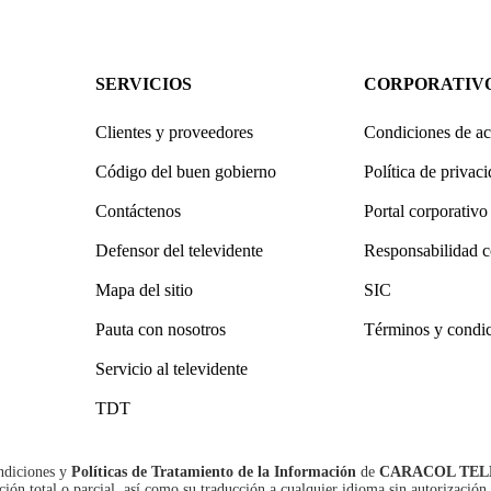
SERVICIOS
CORPORATIV
Clientes y proveedores
Condiciones de ac
Código del buen gobierno
Política de privac
Contáctenos
Portal corporativo
Defensor del televidente
Responsabilidad c
Mapa del sitio
SIC
Pauta con nosotros
Términos y condi
Servicio al televidente
TDT
ndiciones
y
Políticas de Tratamiento de la Información
de
CARACOL TEL
n total o parcial, así como su traducción a cualquier idioma sin autorización 