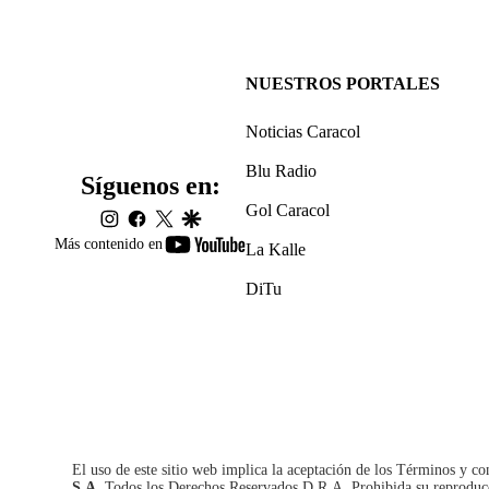
NUESTROS PORTALES
Noticias Caracol
Blu Radio
Síguenos en:
Gol Caracol
instagram
facebook
twitter
google
youtube-
Más contenido en
La Kalle
footer
DiTu
El uso de este sitio web implica la aceptación de los
Términos y co
S.A.
Todos los Derechos Reservados D.R.A. Prohibida su reproducció