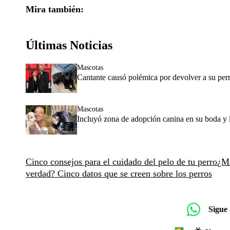
Mira también:
Últimas Noticias
Mascotas
Cantante causó polémica por devolver a su perr
Mascotas
Incluyó zona de adopción canina en su boda y l
Cinco consejos para el cuidado del pelo de tu perro
¿Mi
verdad? Cinco datos que se creen sobre los perros
Sigue