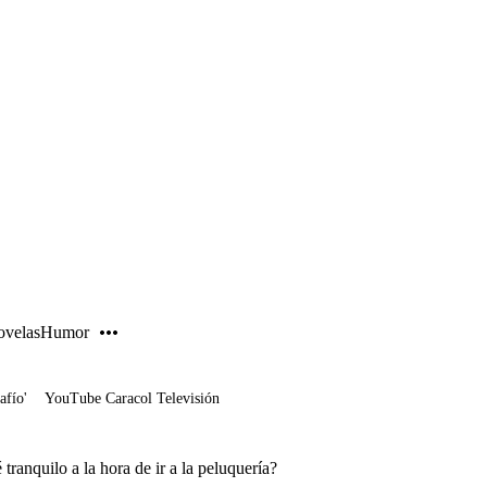
PUBLICIDAD
velas
Humor
afío'
YouTube Caracol Televisión
ranquilo a la hora de ir a la peluquería?