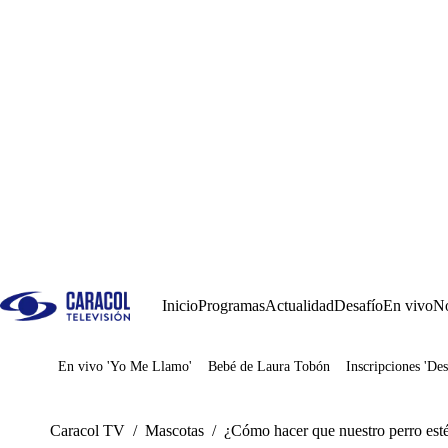
Inicio
Programas
Actualidad
Desafío
En vivo
No
En vivo 'Yo Me Llamo'
Bebé de Laura Tobón
Inscripciones 'Des
Juegos
Caracol TV
/
Mascotas
/
¿Cómo hacer que nuestro perro esté t