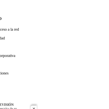
O
ceso a la red
idad
orporativa
ciones
EVISIÓN
escrita de su