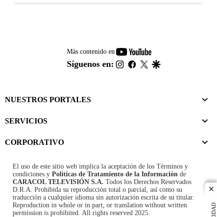
youtube-
Más contenido en
footer
instagram
facebook
twitter
google
Síguenos en:
NUESTROS PORTALES
SERVICIOS
CORPORATIVO
El uso de este sitio web implica la aceptación de los
Términos y
condiciones
y
Políticas de Tratamiento de la Información
de
CARACOL TELEVISIÓN S.A.
Todos los Derechos Reservados
D.R.A. Prohibida su reproducción total o parcial, así como su
cl
traducción a cualquier idioma sin autorización escrita de su titular.
Reproduction in whole or in part, or translation without written
permission is prohibited. All rights reserved 2025.