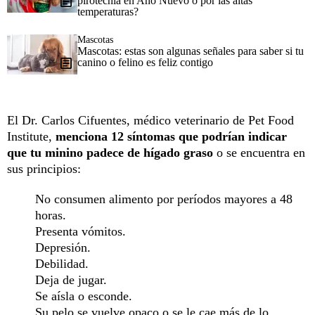
pirotecnia en Año Nuevo o por las altas
temperaturas?
Mascotas
Mascotas: estas son algunas señales para saber si tu
canino o felino es feliz contigo
El Dr. Carlos Cifuentes, médico veterinario de Pet Food
Institute,
menciona 12 síntomas que podrían indicar
que tu minino padece de hígado graso
o se encuentra en
sus principios:
No consumen alimento por períodos mayores a 48
horas.
Presenta vómitos.
Depresión.
Debilidad.
Deja de jugar.
Se aísla o esconde.
Su pelo se vuelve opaco o se le cae más de lo