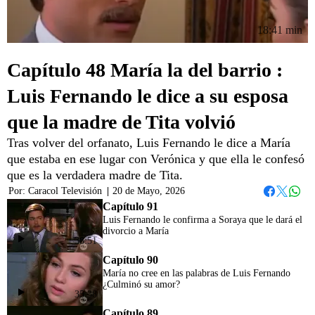
18:41 min
Capítulo 48 María la del barrio :
Luis Fernando le dice a su esposa
que la madre de Tita volvió
Tras volver del orfanato, Luis Fernando le dice a María
que estaba en ese lugar con Verónica y que ella le confesó
que es la verdadera madre de Tita.
Por:
Caracol Televisión
|
20 de Mayo, 2026
Whats
Facebook
Twitter
Capítulo 91
Luis Fernando le confirma a Soraya que le dará el
divorcio a María
38:51
Capítulo 90
María no cree en las palabras de Luis Fernando
¿Culminó su amor?
35:38
Capítulo 89