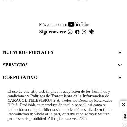
youtube-
Más contenido en
footer
instagram
facebook
twitter
google
Síguenos en:
NUESTROS PORTALES
SERVICIOS
CORPORATIVO
El uso de este sitio web implica la aceptación de los
Términos y
condiciones
y
Políticas de Tratamiento de la Información
de
CARACOL TELEVISIÓN S.A.
Todos los Derechos Reservados
D.R.A. Prohibida su reproducción total o parcial, así como su
cl
traducción a cualquier idioma sin autorización escrita de su titular.
Reproduction in whole or in part, or translation without written
PUBLICIDAD
permission is prohibited. All rights reserved 2025.