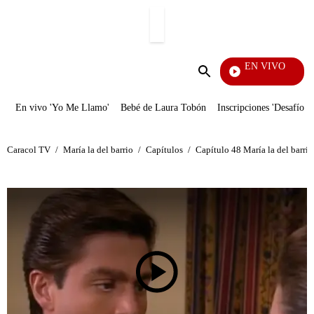
PUBLICIDAD
EN VIVO
Yo M
Enviar
búsqueda
En vivo 'Yo Me Llamo'
Bebé de Laura Tobón
Inscripciones 'Desafío'
Caracol TV
/
María la del barrio
/
Capítulos
/
Capítulo 48 María la del barrio