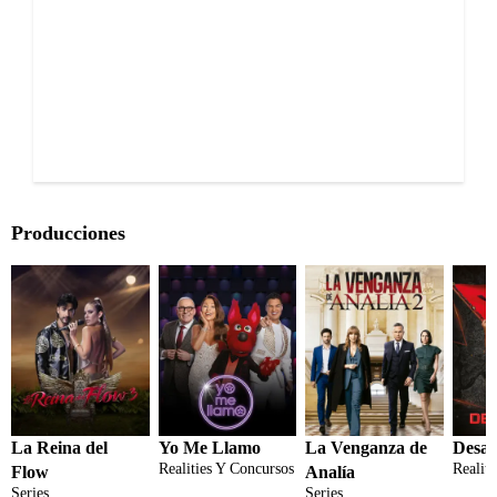
Producciones
La Reina del
Yo Me Llamo
La Venganza de
Desaf
Realities Y Concursos
Realit
Flow
Analía
Series
Series