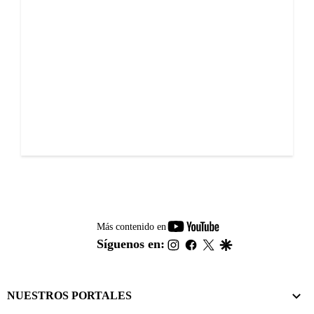
youtube-
Más contenido en
footer
instagram
facebook
twitter
google
Síguenos en:
NUESTROS PORTALES