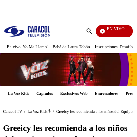
PUBLICIDAD
EN VIVO
La Red
Enviar
búsqueda
En vivo 'Yo Me Llamo'
Bebé de Laura Tobón
Inscripciones 'Desafío'
La Voz Kids
Capítulos
Exclusivos Web
Entrenadores
Presen
Caracol TV
/
La Voz Kids 🎙️
/
Greeicy les recomienda a los niños del Equipo mir
Greeicy les recomienda a los niños