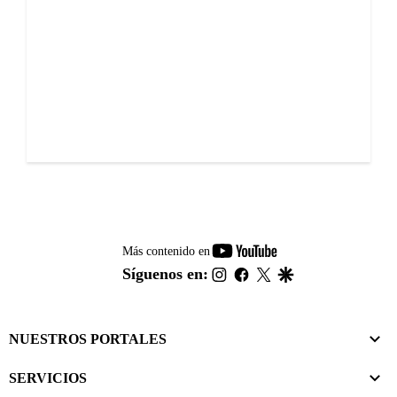
youtube-
Más contenido en
footer
instagram
facebook
twitter
google
Síguenos en:
NUESTROS PORTALES
SERVICIOS