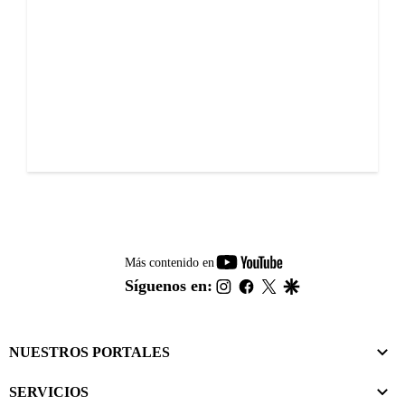
youtube-
Más contenido en
footer
instagram
facebook
twitter
google
Síguenos en:
NUESTROS PORTALES
SERVICIOS