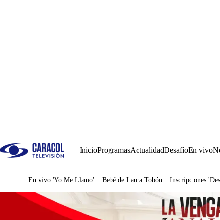
Inicio
Programas
Actualidad
Desafío
En vivo
No
En vivo 'Yo Me Llamo'
Bebé de Laura Tobón
Inscripciones 'Des
Juegos