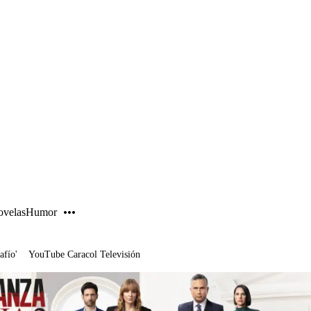
PUBLICIDAD
velas
Humor
afío'
YouTube Caracol Televisión