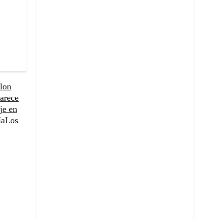
rlon
arece
je en
ía
Los