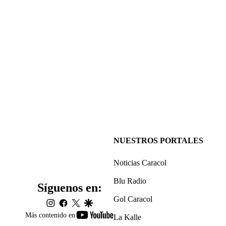
NUESTROS PORTALES
Noticias Caracol
Blu Radio
Síguenos en:
Gol Caracol
instagram
facebook
twitter
google
youtube-
Más contenido en
La Kalle
footer