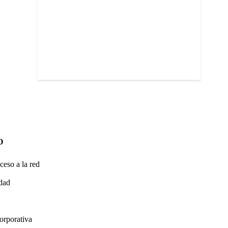
O
ceso a la red
idad
orporativa