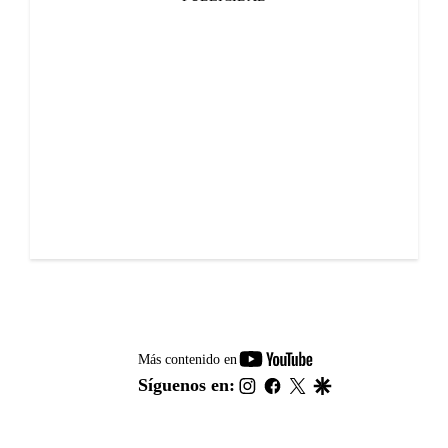
youtube-
Más contenido en
footer
instagram
facebook
twitter
google
Síguenos en: