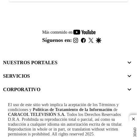
youtube-
Más contenido en
footer
instagram
facebook
twitter
google
Síguenos en:
NUESTROS PORTALES
SERVICIOS
CORPORATIVO
El uso de este sitio web implica la aceptación de los
Términos y
condiciones
y
Políticas de Tratamiento de la Información
de
CARACOL TELEVISIÓN S.A.
Todos los Derechos Reservados
D.R.A. Prohibida su reproducción total o parcial, así como su
cl
traducción a cualquier idioma sin autorización escrita de su titular.
Reproduction in whole or in part, or translation without written
permission is prohibited. All rights reserved 2025.