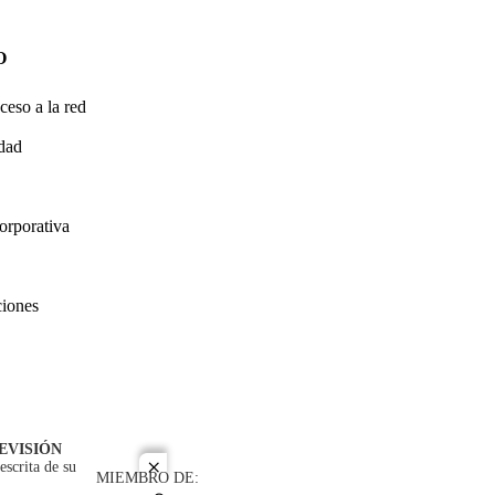
O
ceso a la red
idad
orporativa
ciones
EVISIÓN
escrita de su
close
MIEMBRO DE: