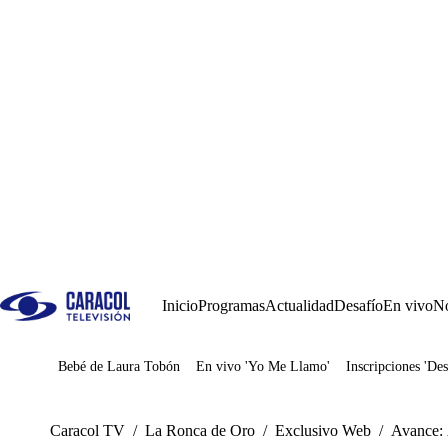
Inicio
Programas
Actualidad
Desafío
En vivo
No
Bebé de Laura Tobón
En vivo 'Yo Me Llamo'
Inscripciones 'Des
Juegos
Caracol TV
/
La Ronca de Oro
/
Exclusivo Web
/
Avance: 