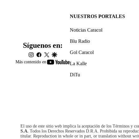
NUESTROS PORTALES
Noticias Caracol
Blu Radio
Síguenos en:
Gol Caracol
instagram
facebook
twitter
google
youtube-
Más contenido en
La Kalle
footer
DiTu
El uso de este sitio web implica la aceptación de los
Términos y co
S.A.
Todos los Derechos Reservados D.R.A. Prohibida su reproducció
titular. Reproduction in whole or in part, or translation without wri