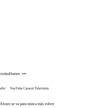
PUBLICIDAD
velas
Humor
afío'
YouTube Caracol Televisión
Álvaro se va para nunca más volver