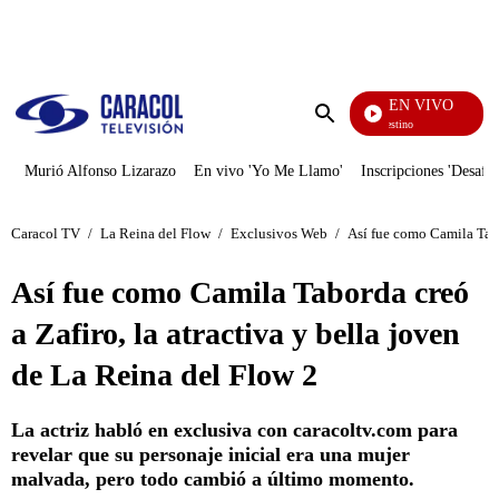
PUBLICIDAD
EN VIVO
El J
Enviar
búsqueda
Murió Alfonso Lizarazo
En vivo 'Yo Me Llamo'
Inscripciones 'Desafío
Caracol TV
/
La Reina del Flow
/
Exclusivos Web
/
Así fue como Camila Tabor
Así fue como Camila Taborda creó
a Zafiro, la atractiva y bella joven
de La Reina del Flow 2
La actriz habló en exclusiva con caracoltv.com para
revelar que su personaje inicial era una mujer
malvada, pero todo cambió a último momento.