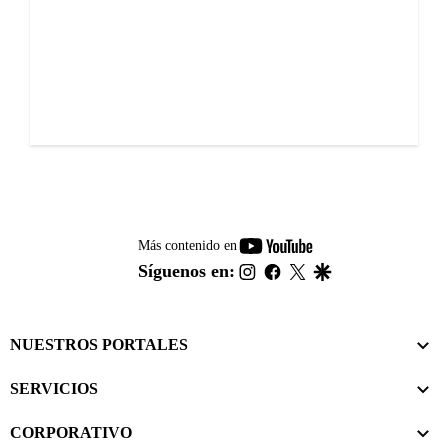
youtube-
Más contenido en
footer
instagram
facebook
twitter
google
Síguenos en:
NUESTROS PORTALES
SERVICIOS
CORPORATIVO