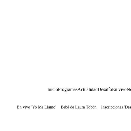
Inicio
Programas
Actualidad
Desafío
En vivo
No
En vivo 'Yo Me Llamo'
Bebé de Laura Tobón
Inscripciones 'Des
Juegos