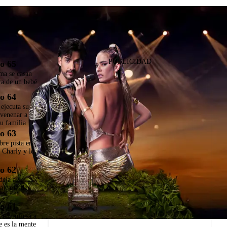
PUBLICIDAD
o 65
ma se casan
ra de un bebé
o 64
ejecuta su
nvenenar a
u familia
o 63
bre pista en
e Charly y lo
o 62
deja a su
a carta de
o 61
le confiesa a
e es la mente