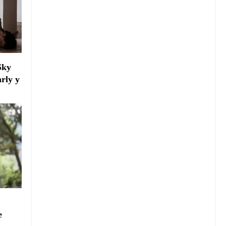
Sky
arly y
e