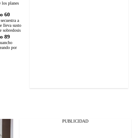
 los planes
o 60
secuestra a
e lleva susto
e sobredosis
o 89
Juancho
leando por
PUBLICIDAD