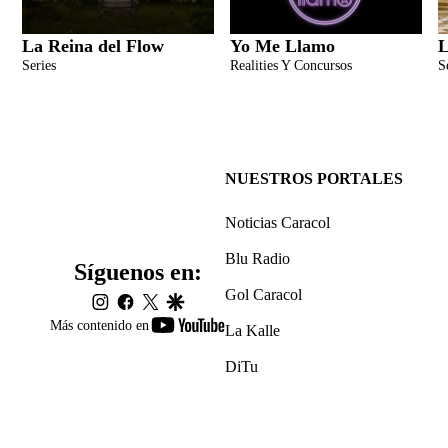
La Reina del Flow
Yo Me Llamo
L
Series
Realities Y Concursos
S
NUESTROS PORTALES
Noticias Caracol
Blu Radio
Síguenos en:
Gol Caracol
instagram
facebook
twitter
google
youtube-
Más contenido en
La Kalle
footer
DiTu