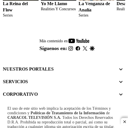
La Reina del
Yo Me Llamo
La Venganza de
Desaf
Realities Y Concursos
Realit
Flow
Analía
Series
Series
youtube-
Más contenido en
footer
instagram
facebook
twitter
google
Síguenos en:
NUESTROS PORTALES
SERVICIOS
CORPORATIVO
El uso de este sitio web implica la aceptación de los
Términos y
condiciones
y
Políticas de Tratamiento de la Información
de
CARACOL TELEVISIÓN S.A.
Todos los Derechos Reservados
D.R.A. Prohibida su reproducción total o parcial, así como su
cl
traducción a cualquier idioma sin autorización escrita de su titular.