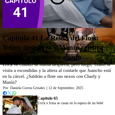
35:22 min
Capítulo 41 La Reina del Flow:
Yeimy despierta y Manín celebra
que tiene un nuevo aliado
Erick ve cuando su mamá despierta, pero luego, Titano la
visita a escondidas y la altera al contarle que Juancho está
en la cárcel. ¿Saldrán a flote sus nexos con Charly y
Manín?
Por:
Daniela Correa Grisales
|
12 de Septiembre, 2025
Whatsapp
Facebook
Twitter
Capítulo 65
Erick e Irma se casan en la espera de un bebé
43:18