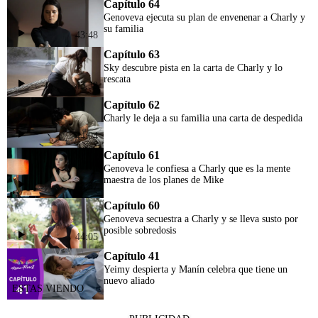
Capítulo 64
Genoveva ejecuta su plan de envenenar a Charly y
su familia
43:48
Capítulo 63
Sky descubre pista en la carta de Charly y lo
rescata
43:39
Capítulo 62
Charly le deja a su familia una carta de despedida
44:04
Capítulo 61
Genoveva le confiesa a Charly que es la mente
maestra de los planes de Mike
43:57
Capítulo 60
Genoveva secuestra a Charly y se lleva susto por
posible sobredosis
44:05
Capítulo 41
Yeimy despierta y Manín celebra que tiene un
nuevo aliado