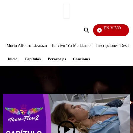
PUBLICIDAD
EN VIVO
Televentas
Enviar
búsqueda
Murió Alfonso Lizarazo
En vivo 'Yo Me Llamo'
Inscripciones 'Desafío
Inicio
Capítulos
Personajes
Canciones
Caracol TV
/
La Reina del Flow
/
Capítulos
/
Capítulo 41 La Reina del Flow: