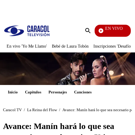
PUBLICIDAD
EN VIVO
Noticias Caracol
Enviar
búsqueda
En vivo 'Yo Me Llamo'
Bebé de Laura Tobón
Inscripciones 'Desafío'
Inicio
Capítulos
Personajes
Canciones
Caracol TV
/
La Reina del Flow
/
Avance: Manín hará lo que sea necesario par
Avance: Manín hará lo que sea