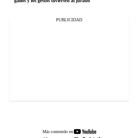
gallos y los gestos divierten al jurado
PUBLICIDAD
youtube-
Más contenido en
footer