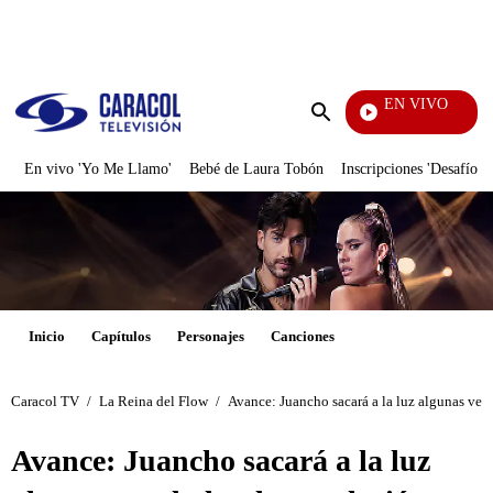
PUBLICIDAD
EN VIVO
Notic
Enviar
búsqueda
En vivo 'Yo Me Llamo'
Bebé de Laura Tobón
Inscripciones 'Desafío'
Inicio
Capítulos
Personajes
Canciones
Caracol TV
/
La Reina del Flow
/
Avance: Juancho sacará a la luz algunas ver
Avance: Juancho sacará a la luz