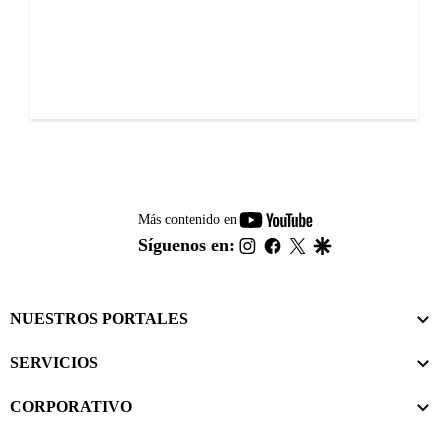
youtube-
Más contenido en
footer
instagram
facebook
twitter
google
Síguenos en:
NUESTROS PORTALES
SERVICIOS
CORPORATIVO