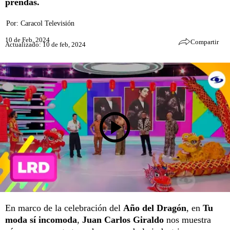
prendas.
Por:
Caracol Televisión
10 de Feb, 2024
Compartir
Actualizado: 10 de feb, 2024
En marco de la celebración del
Año del Dragón
, en
Tu
moda sí incomoda
,
Juan Carlos Giraldo
nos muestra