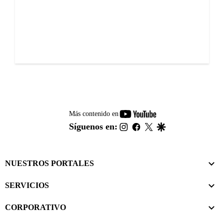
youtube-
Más contenido en
footer
instagram
facebook
twitter
google
Síguenos en:
NUESTROS PORTALES
SERVICIOS
CORPORATIVO