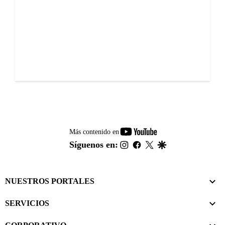
youtube-
Más contenido en
footer
instagram
facebook
twitter
google
Síguenos en:
NUESTROS PORTALES
SERVICIOS