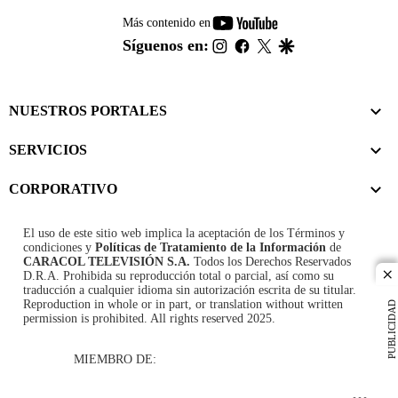
youtube-
Más contenido en
footer
instagram
facebook
twitter
google
Síguenos en:
NUESTROS PORTALES
SERVICIOS
CORPORATIVO
El uso de este sitio web implica la aceptación de los
Términos y
condiciones
y
Políticas de Tratamiento de la Información
de
CARACOL TELEVISIÓN S.A.
Todos los Derechos Reservados
D.R.A. Prohibida su reproducción total o parcial, así como su
cl
traducción a cualquier idioma sin autorización escrita de su titular.
Reproduction in whole or in part, or translation without written
PUBLICIDAD
permission is prohibited. All rights reserved 2025.
MIEMBRO DE: