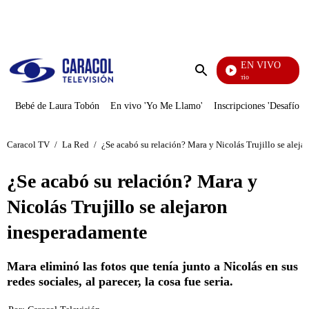
PUBLICIDAD
EN VIVO
María La Del Barrio
Enviar
búsqueda
Bebé de Laura Tobón
En vivo 'Yo Me Llamo'
Inscripciones 'Desafío'
Caracol TV
/
La Red
/
¿Se acabó su relación? Mara y Nicolás Trujillo se alej
¿Se acabó su relación? Mara y
Nicolás Trujillo se alejaron
inesperadamente
Mara eliminó las fotos que tenía junto a Nicolás en sus
redes sociales, al parecer, la cosa fue seria.