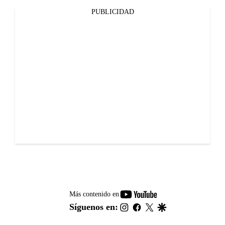
PUBLICIDAD
youtube-
Más contenido en
footer
instagram
facebook
twitter
google
Síguenos en: