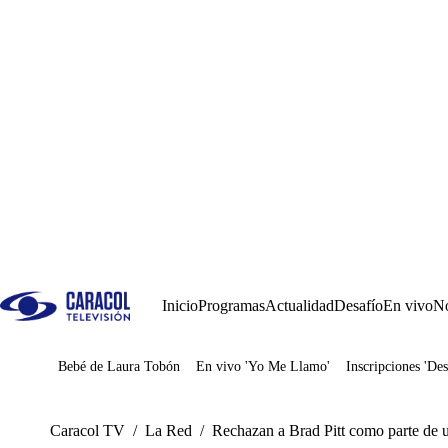
Inicio
Programas
Actualidad
Desafío
En vivo
No
Bebé de Laura Tobón
En vivo 'Yo Me Llamo'
Inscripciones 'Des
Juegos
Caracol TV
/
La Red
/
Rechazan a Brad Pitt como parte de u