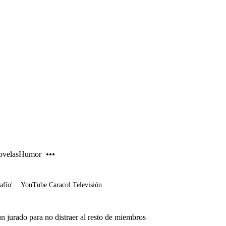
PUBLICIDAD
velas
Humor
afío'
YouTube Caracol Televisión
n jurado para no distraer al resto de miembros