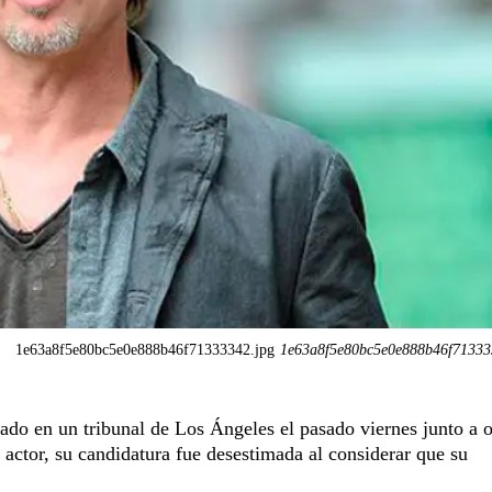
1e63a8f5e80bc5e0e888b46f71333342.jpg
1e63a8f5e80bc5e0e888b46f71333
ado en un tribunal de Los Ángeles el pasado viernes junto a o
 actor, su candidatura fue desestimada al considerar que su