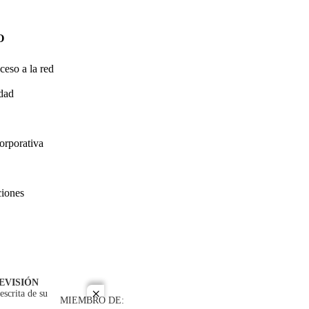
O
ceso a la red
idad
orporativa
ciones
EVISIÓN
escrita de su
close
MIEMBRO DE: