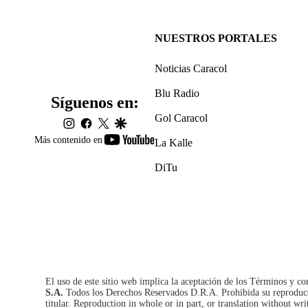
NUESTROS PORTALES
Noticias Caracol
Blu Radio
Síguenos en:
Gol Caracol
instagram
facebook
twitter
google
youtube-
Más contenido en
La Kalle
footer
DiTu
El uso de este sitio web implica la aceptación de los
Términos y co
S.A.
Todos los Derechos Reservados D.R.A. Prohibida su reproducció
titular. Reproduction in whole or in part, or translation without wri