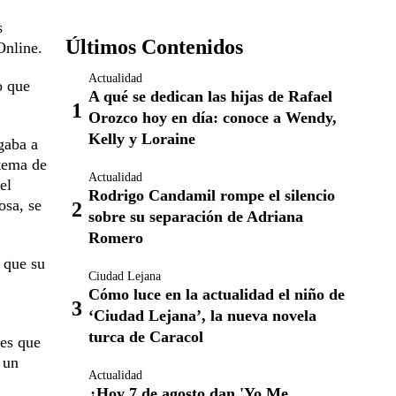
s
Últimos Contenidos
Online.
Actualidad
o que
A qué se dedican las hijas de Rafael
Orozco hoy en día: conoce a Wendy,
Kelly y Loraine
gaba a
stema de
Actualidad
el
Rodrigo Candamil rompe el silencio
osa, se
sobre su separación de Adriana
Romero
o que su
Ciudad Lejana
Cómo luce en la actualidad el niño de
‘Ciudad Lejana’, la nueva novela
turca de Caracol
 es que
 un
Actualidad
¿Hoy 7 de agosto dan 'Yo Me