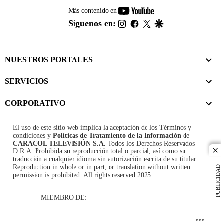
youtube-
Más contenido en
footer
instagram
facebook
twitter
google
Síguenos en:
NUESTROS PORTALES
SERVICIOS
CORPORATIVO
El uso de este sitio web implica la aceptación de los
Términos y
condiciones
y
Políticas de Tratamiento de la Información
de
CARACOL TELEVISIÓN S.A.
Todos los Derechos Reservados
D.R.A. Prohibida su reproducción total o parcial, así como su
cl
traducción a cualquier idioma sin autorización escrita de su titular.
Reproduction in whole or in part, or translation without written
PUBLICIDAD
permission is prohibited. All rights reserved 2025.
MIEMBRO DE: