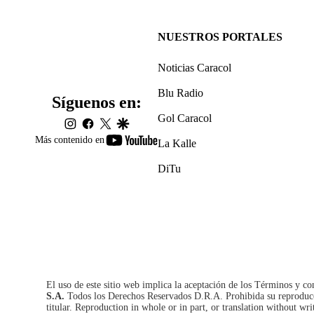
NUESTROS PORTALES
Noticias Caracol
Blu Radio
Síguenos en:
Gol Caracol
instagram
facebook
twitter
google
youtube-
Más contenido en
La Kalle
footer
DiTu
El uso de este sitio web implica la aceptación de los
Términos y co
S.A.
Todos los Derechos Reservados D.R.A. Prohibida su reproducció
titular. Reproduction in whole or in part, or translation without wri