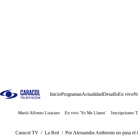
Inicio
Programas
Actualidad
Desafío
En vivo
No
Murió Alfonso Lizarazo
En vivo 'Yo Me Llamo'
Inscripciones '
Juegos
Caracol TV
/
La Red
/
Por Alessandra Ambrosio no pasa el 