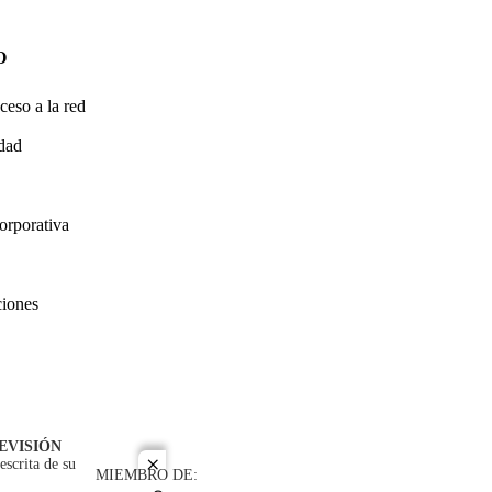
O
ceso a la red
idad
orporativa
ciones
EVISIÓN
escrita de su
close
MIEMBRO DE: