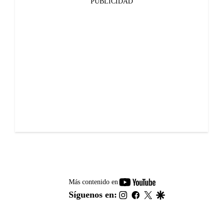
PUBLICIDAD
youtube-
Más contenido en
footer
instagram
facebook
twitter
google
Síguenos en: