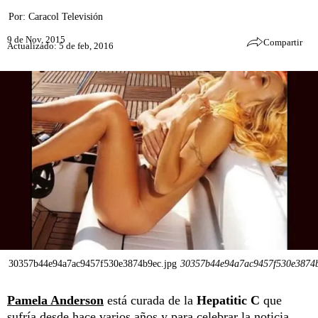
Por:
Caracol Televisión
9 de Nov, 2015
Compartir
Actualizado: 5 de feb, 2016
30357b44e94a7ac9457f530e3874b9ec.jpg
30357b44e94a7ac9457f530e3874b
Pamela Anderson
está curada de la
Hepatitic C
que
sufría desde hace varios años y para celebrar la noticia