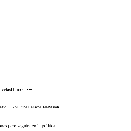
PUBLICIDAD
velas
Humor
afío'
YouTube Caracol Televisión
es pero seguirá en la política