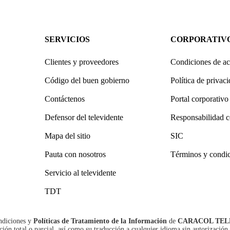
SERVICIOS
CORPORATIV
Clientes y proveedores
Condiciones de ac
Código del buen gobierno
Política de privac
Contáctenos
Portal corporativo
Defensor del televidente
Responsabilidad c
Mapa del sitio
SIC
Pauta con nosotros
Términos y condi
Servicio al televidente
TDT
ndiciones
y
Políticas de Tratamiento de la Información
de
CARACOL TEL
n total o parcial, así como su traducción a cualquier idioma sin autorización 