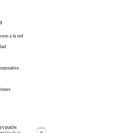
O
ceso a la red
idad
orporativa
ciones
EVISIÓN
escrita de su