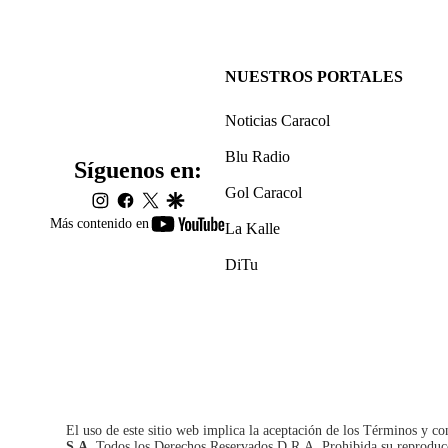
NUESTROS PORTALES
Noticias Caracol
Blu Radio
Síguenos en:
Gol Caracol
instagram
facebook
twitter
google
youtube-
Más contenido en
La Kalle
footer
DiTu
El uso de este sitio web implica la aceptación de los
Términos y co
S.A.
Todos los Derechos Reservados D.R.A. Prohibida su reproducció