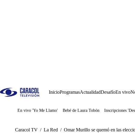
Inicio
Programas
Actualidad
Desafío
En vivo
No
En vivo 'Yo Me Llamo'
Bebé de Laura Tobón
Inscripciones 'Des
Juegos
Caracol TV
/
La Red
/
Omar Murillo se quemó en las eleccion