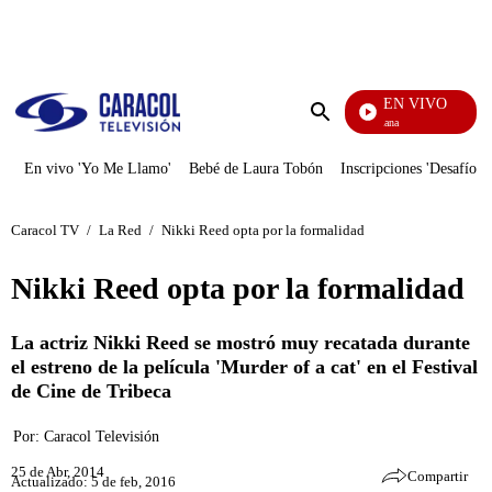
PUBLICIDAD
EN VIVO
Diario De Diana
Enviar
búsqueda
En vivo 'Yo Me Llamo'
Bebé de Laura Tobón
Inscripciones 'Desafío'
Caracol TV
/
La Red
/
Nikki Reed opta por la formalidad
Nikki Reed opta por la formalidad
La actriz Nikki Reed se mostró muy recatada durante
el estreno de la película 'Murder of a cat' en el Festival
de Cine de Tribeca
Por:
Caracol Televisión
25 de Abr, 2014
Compartir
Actualizado: 5 de feb, 2016