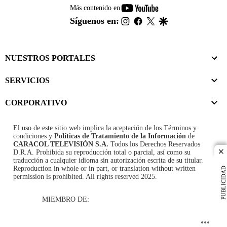
youtube-
Más contenido en
footer
instagram
facebook
twitter
google
Síguenos en:
NUESTROS PORTALES
SERVICIOS
CORPORATIVO
El uso de este sitio web implica la aceptación de los
Términos y
condiciones
y
Políticas de Tratamiento de la Información
de
CARACOL TELEVISIÓN S.A.
Todos los Derechos Reservados
D.R.A. Prohibida su reproducción total o parcial, así como su
cl
traducción a cualquier idioma sin autorización escrita de su titular.
Reproduction in whole or in part, or translation without written
PUBLICIDAD
permission is prohibited. All rights reserved 2025.
MIEMBRO DE: