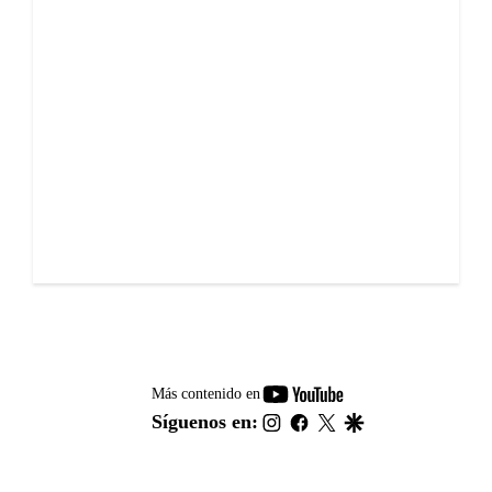
youtube-
Más contenido en
footer
instagram
facebook
twitter
google
Síguenos en: