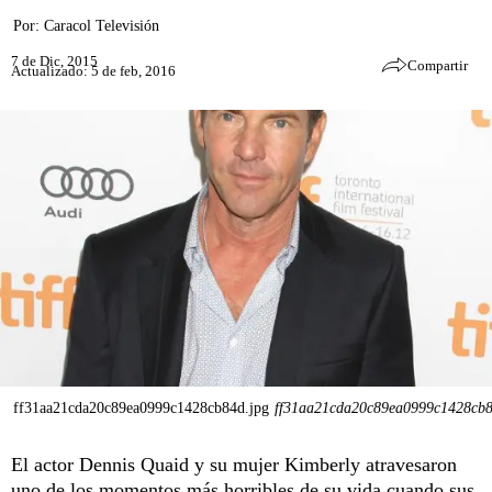
Por:
Caracol Televisión
7 de Dic, 2015
Compartir
Actualizado: 5 de feb, 2016
ff31aa21cda20c89ea0999c1428cb84d.jpg
ff31aa21cda20c89ea0999c1428cb8
El actor Dennis Quaid y su mujer Kimberly atravesaron
uno de los momentos más horribles de su vida cuando sus