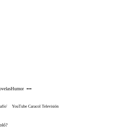
PUBLICIDAD
velas
Humor
afío'
YouTube Caracol Televisión
voló?