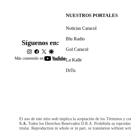
NUESTROS PORTALES
Noticias Caracol
Blu Radio
Síguenos en:
Gol Caracol
instagram
facebook
twitter
google
youtube-
Más contenido en
La Kalle
footer
DiTu
El uso de este sitio web implica la aceptación de los
Términos y co
S.A.
Todos los Derechos Reservados D.R.A. Prohibida su reproducció
titular. Reproduction in whole or in part, or translation without wri