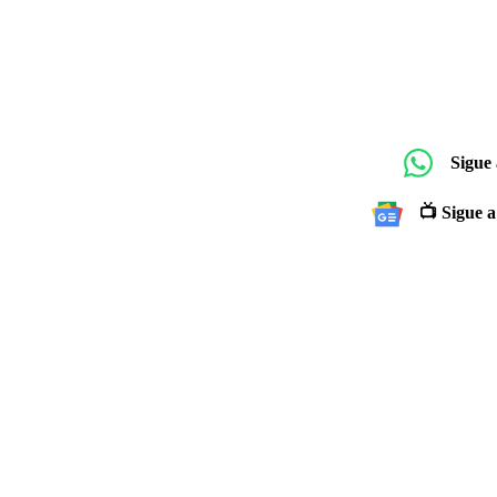
Sigue
📺 Sigue a