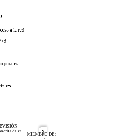
O
ceso a la red
idad
orporativa
ciones
EVISIÓN
escrita de su
close
MIEMBRO DE: