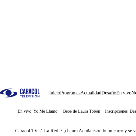
Inicio
Programas
Actualidad
Desafío
En vivo
No
En vivo 'Yo Me Llamo'
Bebé de Laura Tobón
Inscripciones 'Des
Juegos
Caracol TV
/
La Red
/
¿Laura Acuña estrelló un carro y se 