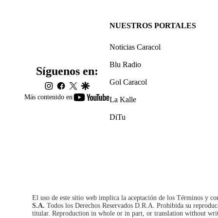
NUESTROS PORTALES
Noticias Caracol
Blu Radio
Síguenos en:
Gol Caracol
instagram
facebook
twitter
google
youtube-
Más contenido en
La Kalle
footer
DiTu
El uso de este sitio web implica la aceptación de los
Términos y co
S.A.
Todos los Derechos Reservados D.R.A. Prohibida su reproducció
titular. Reproduction in whole or in part, or translation without wri