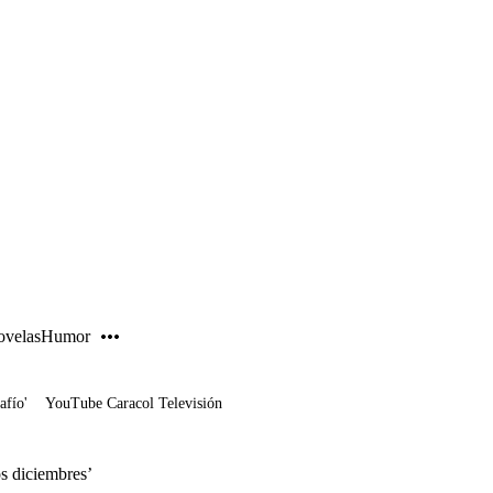
PUBLICIDAD
velas
Humor
afío'
YouTube Caracol Televisión
os diciembres’