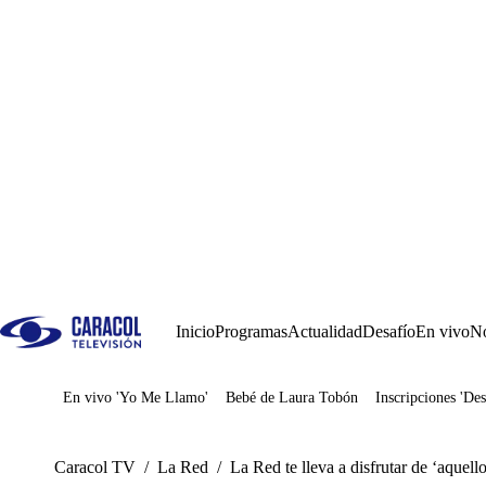
Inicio
Programas
Actualidad
Desafío
En vivo
No
En vivo 'Yo Me Llamo'
Bebé de Laura Tobón
Inscripciones 'Des
Juegos
Caracol TV
/
La Red
/
La Red te lleva a disfrutar de ‘aquell