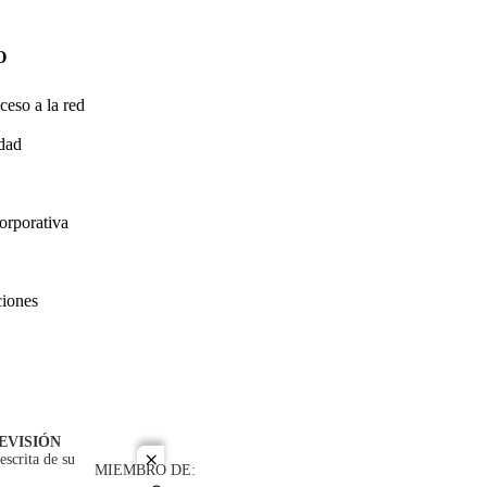
O
ceso a la red
idad
orporativa
ciones
EVISIÓN
escrita de su
close
MIEMBRO DE: